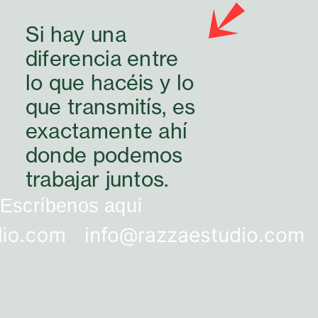
Si hay una
diferencia entre
lo que hacéis y lo
que transmitís, es
exactamente ahí
donde podemos
trabajar juntos.
Escríbenos aquí
om
info@razzaestudio.com
info