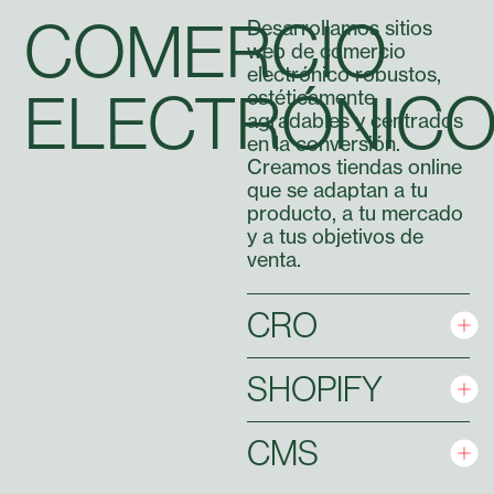
COMERCIO
Desarrollamos sitios
web de comercio
electrónico robustos,
ELECTRÓNIC
estéticamente
agradables y centrados
en la conversión.
Creamos tiendas online
que se adaptan a tu
producto, a tu mercado
y a tus objetivos de
venta.
CRO
SHOPIFY
CMS